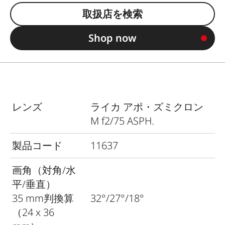
取扱店を検索
Shop now
レンズ
ライカ アポ・ズミクロン
M f2/75 ASPH.
製品コード
11637
画角（対角/水
平/垂直）
35 mm判換算
32°/27°/18°
（24 x 36