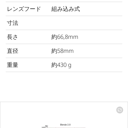
レンズフード
組み込み式
寸法
長さ
約66,8mm
直径
約58mm
重量
約430 g