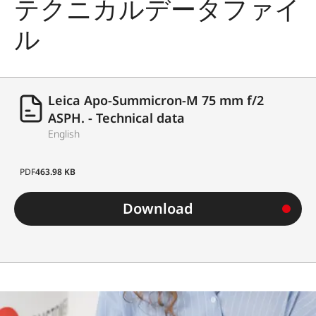
テクニカルデータファイ
ル
Leica Apo-Summicron-M 75 mm f/2
ASPH. - Technical data
English
PDF
463.98 KB
Download