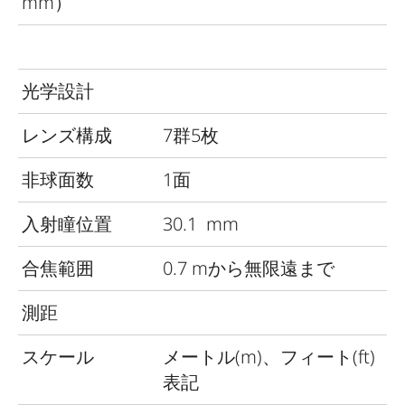
mm）
光学設計
レンズ構成
7群5枚
非球面数
1面
入射瞳位置
30.1
mm
合焦範囲
0.7 mから無限遠まで
測距
スケール
メートル(m)、フィート(ft)
表記