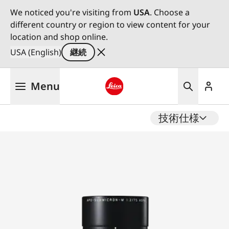
We noticed you're visiting from
USA
. Choose a
different country or region to view content for your
location and shop online.
USA (English)
継続
メ
Menu
イ
ン
Leica logo - Home
コ
技術仕様
ン
テ
ン
ツ
に
移
動