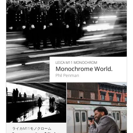
LEICA M11 MONOCHROM
Monochrome World.
Phil Penman
ライカM11モノクローム