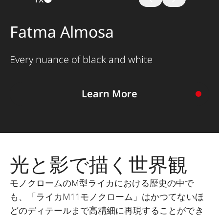
Fatma Almosa
Every nuance of black and white
Learn More
最初はカラーで撮影していたが、すぐにモノクローム
への情熱を感じ始めたという
語られるべき生きたストーリーや、色
彩のない独特な方法でのみ伝えることができる感情を
表現することができると語ります。
光と影で描く世界観
ストーリー全文はこちら
モノクロームのM型ライカにおける歴史の中で
も、「ライカM11モノクローム」はかつてないほ
どのディテールまで高精細に再現することができ