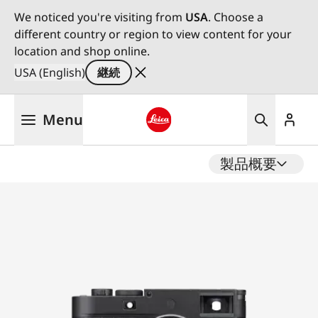
We noticed you're visiting from
USA
. Choose a
different country or region to view content for your
location and shop online.
USA (English)
継続
メ
Menu
イ
ン
Leica logo - Home
コ
製品概要
ン
テ
ン
ツ
に
移
動