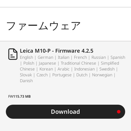
ファームウェア
Leica M10-P - Firmware 4.2.5
English | German | Italian | French | Russian | Spanish
| Polish | Japanese | Traditional Chinese | Simplified
Chinese | Korean | Arabic | Indonesian | Swedish |
Slovak | Czech | Portugese | Dutch | Norwegian |
Danish
FW
115.73 MB
Download