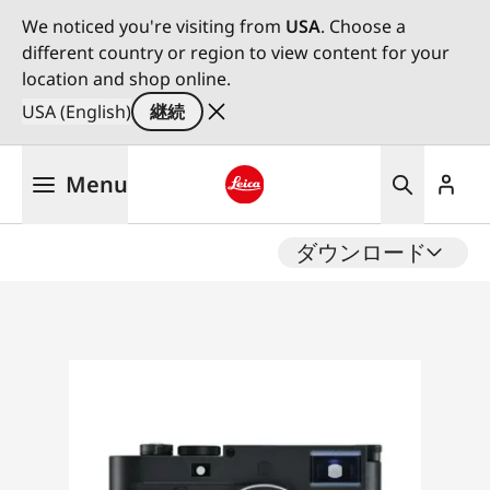
We noticed you're visiting from
USA
. Choose a
different country or region to view content for your
location and shop online.
USA (English)
継続
メ
Menu
イ
ン
Leica logo - Home
コ
ダウンロード
ン
テ
ン
ツ
に
移
動