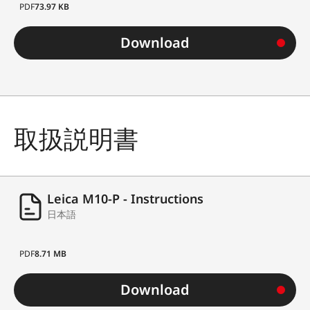
PDF
73.97 KB
Download
取扱説明書
Leica M10-P - Instructions
日本語
PDF
8.71 MB
Download