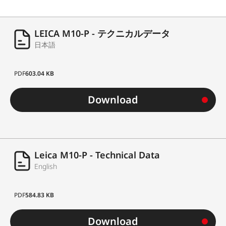
LEICA M10-P - テクニカルデータ
日本語
PDF
603.04 KB
Download
Leica M10-P - Technical Data
English
PDF
584.83 KB
Download