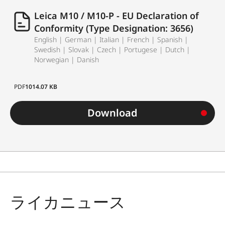
Leica M10 / M10-P - EU Declaration of
Conformity (Type Designation: 3656)
English | German | Italian | French | Spanish |
Swedish | Slovak | Czech | Portugese | Dutch |
Norwegian | Danish
PDF
1014.07 KB
Download
ライカニュース