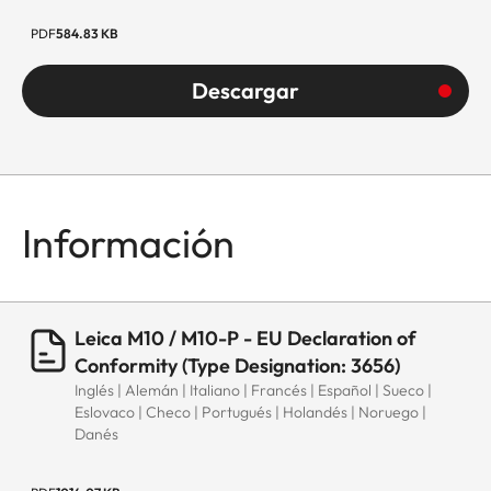
PDF
584.83 KB
Descargar
Información
Leica M10 / M10-P - EU Declaration of
Conformity (Type Designation: 3656)
Inglés | Alemán | Italiano | Francés | Español | Sueco |
Eslovaco | Checo | Portugués | Holandés | Noruego |
Danés