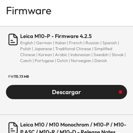
Firmware
Leica M10-P - Firmware 4.2.5
English | German | Italian | French | Russian | Spanish |
Polish | Japanese | Traditional Chinese | Simplified
Chinese | Korean | Arabic | Indonesian | Swedish | Slovak |
Czech | Portugese | Dutch | Norwegian | Danish
FW
115.73 MB
Descargar
Leica M10 / M10 Monochrom / M10-P / M10-
P ASC / M10-R / M10-D - Release Notes