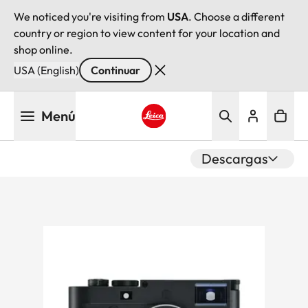
We noticed you're visiting from
USA
. Choose a different
country or region to view content for your location and
shop online.
USA (English)
Continuar
Pasar
Menú
al
contenido
Leica logo - Home
principal
Descargas