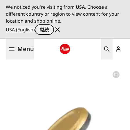
We noticed you're visiting from
USA
. Choose a
different country or region to view content for your
location and shop online.
USA (English)
継続
メ
Menu
イ
ン
Leica logo - Home
コ
ン
テ
ン
ツ
に
移
動