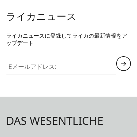
ションが豊富です。お好みにあわせてオリジナル
の組み合わせをお楽しみいただけます。
ライカニュース
・サムレスト
・ホットシューカバー
ライカニュースに登録してライカの最新情報をア
・レリーズボタン
ップデート
・レンズフード
・レンズキャップ
Eメールアドレス:
DAS WESENTLICHE