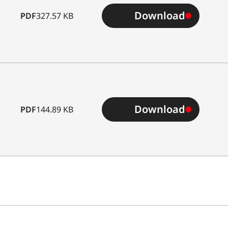
Download
PDF
327.57 KB
Download
PDF
144.89 KB
こと