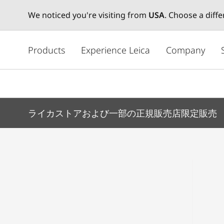
We noticed you're visiting from
USA
. Choose a diff
メ
イ
Products
Experience Leica
Company
ン
コ
ン
テ
ン
ライカストアおよび一部の正規販売店限定販売
ツ
に
移
動