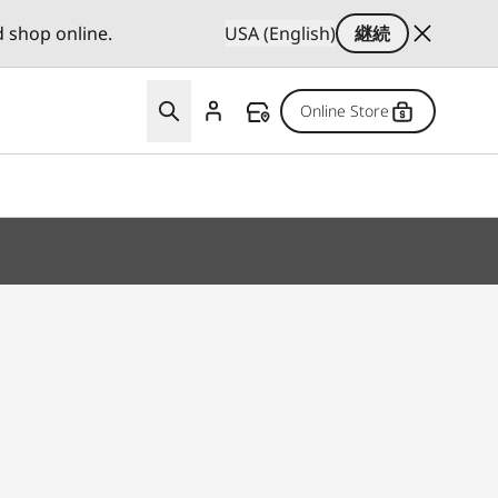
d shop online.
USA (English)
継続
Online Store