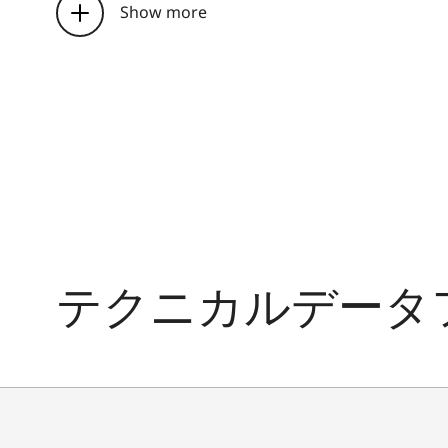
囲
Show more
感光
スーパーパンクロマティック（780
解像度
最大280 lp/mm (コントラスト比1
バッキ
0.1 mm
ング層
フィル
フィルム層とバッキング層間にア
ム構造
テクニカルデータ
シュヴ
ァルツ
露光時間
シルト
1/2秒
補正値
1秒