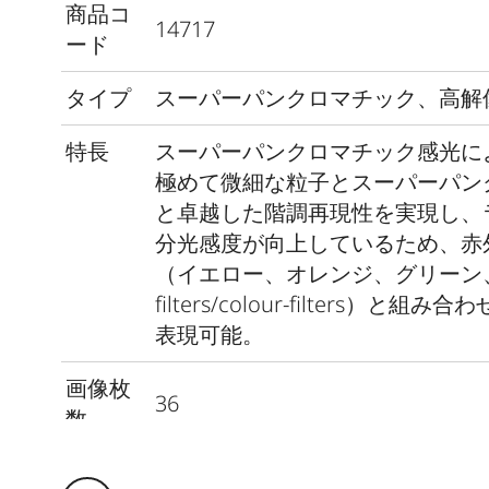
商品コ
14717
ード
タイプ
スーパーパンクロマチック、高解
特長
スーパーパンクロマチック感光に
極めて微細な粒子とスーパーパン
と卓越した階調再現性を実現し、
分光感度が向上しているため、赤
（イエロー、オレンジ、グリーン、https://l
filters/colour-filte
表現可能。
画像枚
36
数
ISO範
50/18°