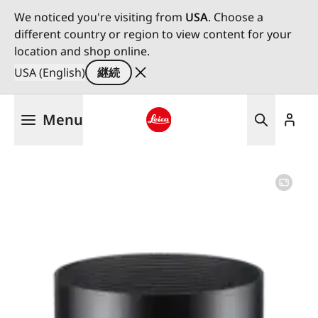
We noticed you're visiting from
USA
. Choose a
different country or region to view content for your
location and shop online.
USA (English)
継続
メ
Menu
イ
ン
Leica logo - Home
コ
ン
テ
ン
ツ
に
移
動