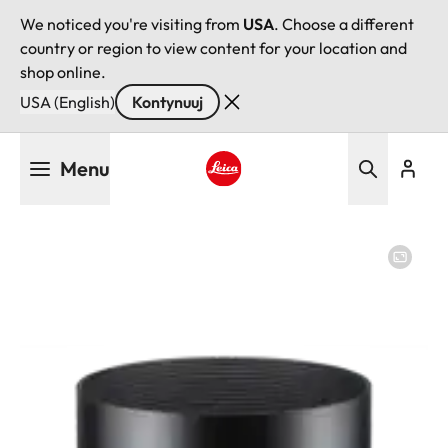
We noticed you're visiting from
USA
. Choose a different
country or region to view content for your location and
shop online.
USA (English)
Kontynuuj
Przejdź
Menu
do
treści
Leica logo - Home