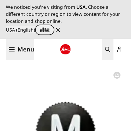
We noticed you're visiting from
USA
. Choose a
different country or region to view content for your
location and shop online.
USA (English)
継続
メ
Menu
イ
ン
Leica logo - Home
コ
ン
テ
ン
ツ
に
移
動