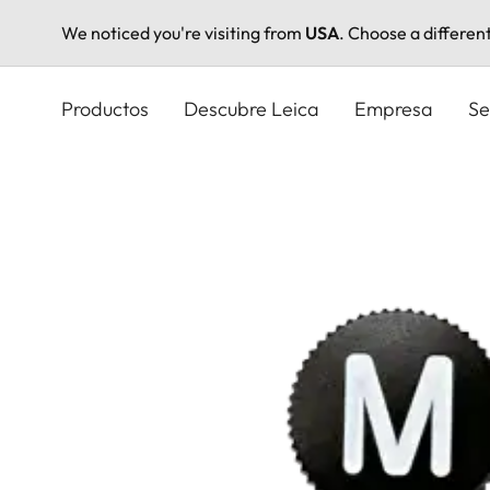
We noticed you're visiting from
USA
. Choose a differen
Pasar
al
Productos
Descubre Leica
Empresa
Se
contenido
principal