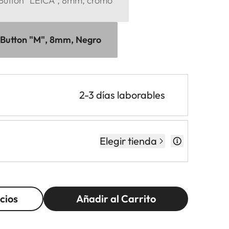
 Button "LEICA", 8mm, cromo
 Button "M", 8mm, Negro
2-3 días laborables
Elegir tienda
cios
Añadir al Carrito