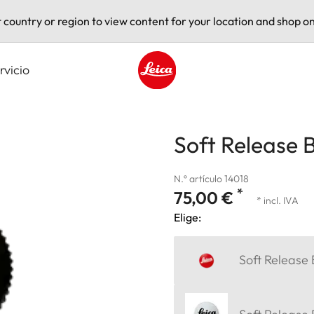
t country or region to view content for your location and shop on
rvicio
Leica logo - Home
Soft Release 
N.º artículo 14018
*
75,00 €
* incl. IVA
Elige:
Soft Release 