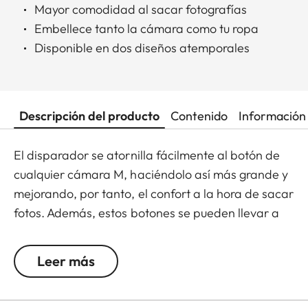
Mayor comodidad al sacar fotografías
Embellece tanto la cámara como tu ropa
Disponible en dos diseños atemporales
Descripción del producto
Contenido
Información 
El disparador se atornilla fácilmente al botón de
cualquier cámara M, haciéndolo así más grande y
mejorando, por tanto, el confort a la hora de sacar
fotos. Además, estos botones se pueden llevar a
modo de pin en la chaqueta o como gemelos,
convirtiéndolo así en un accesorio de moda tanto
Leer más
para tu cámara como para tu ropa. Disponible en
dos diseños atemporales: con el clásico logo Leica