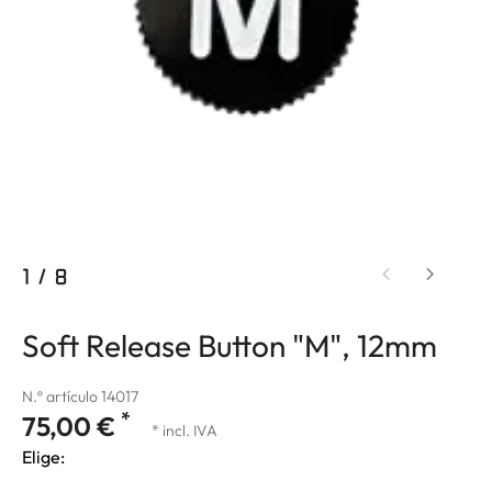
1
/
8
Soft Release Button "M", 12mm
N.º artículo 14017
*
75,00 €
* incl. IVA
Elige: