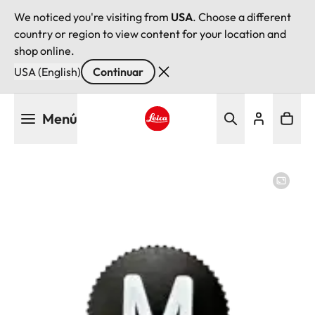
We noticed you're visiting from
USA
. Choose a different
country or region to view content for your location and
shop online.
USA (English)
Continuar
Pasar
Menú
al
contenido
Leica logo - Home
principal