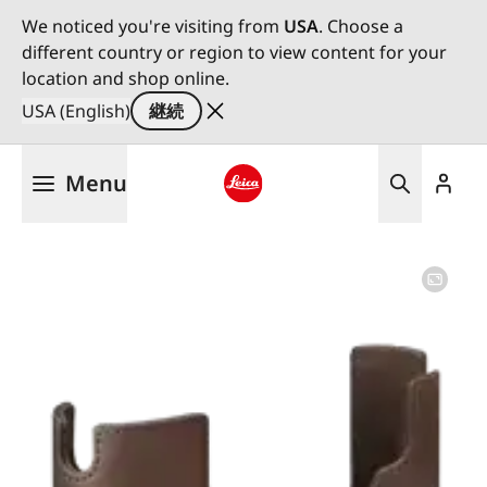
We noticed you're visiting from
USA
. Choose a
different country or region to view content for your
location and shop online.
USA (English)
継続
メ
Menu
イ
ン
Leica logo - Home
コ
ン
テ
ン
ツ
に
移
動