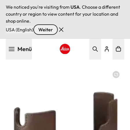
We noticed you're visiting from
USA
. Choose a different
country or region to view content for your location and
shop online.
USA (English)
Weiter
Direkt
Menü
zum
Inhalt
Leica logo - Home