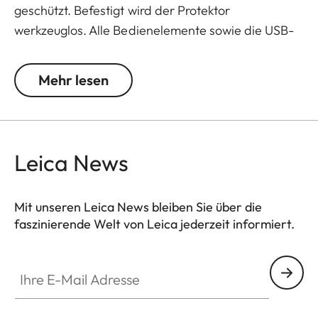
geschützt. Befestigt wird der Protektor
werkzeuglos. Alle Bedienelemente sowie die USB-
Buchse sind frei zugänglich und optionales
Zubehör, etwa ein Tragriemen, eine Handschlaufe
Mehr lesen
oder Daumenstütze können mit dem Protektor
verwendet werden. Eine Lederklappe im Boden
des Protektors gewährleistet einen schnellen
Zugang zum Akku und der Speicherkarte. Mit dem
Leica News
zusätzlichen Einschubfach für eine weitere SD-
Karte bleibt ihre M11 stets einsatzbereit.
Mit unseren Leica News bleiben Sie über die
faszinierende Welt von Leica jederzeit informiert.
Ihre E-Mail Adresse