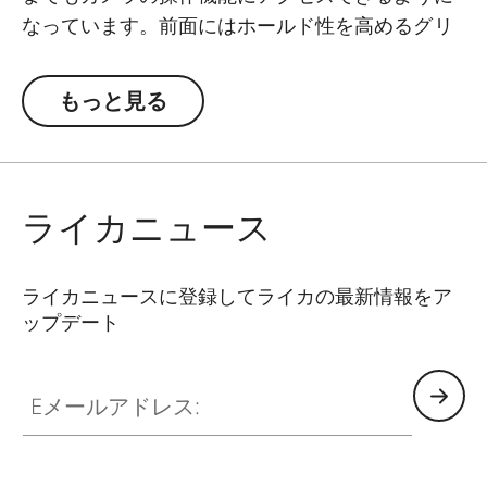
なっています。前面にはホールド性を高めるグリ
ップ部があり、カメラを安定させて撮影できま
す。
もっと見る
プロテクターは、底部にあるDリングねじを回
し、簡単にカメラに装着することができます。装
着時にも、撮影に必要な操作系に簡単にアクセス
ライカニュース
することができます。プロテクターには取り外し
可能なショルダーストラップ付きです。
ライカニュースに登録してライカの最新情報をア
ップデート
Eメールアドレス: