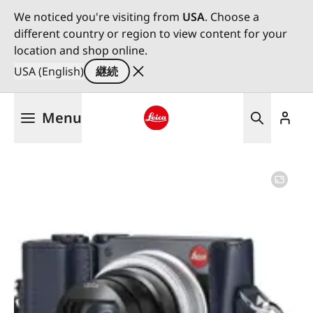
We noticed you're visiting from
USA
. Choose a
different country or region to view content for your
location and shop online.
USA (English)
継続
メ
Menu
イ
ン
Leica logo - Home
コ
ン
テ
ン
ツ
に
移
動