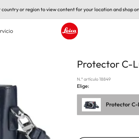
t country or region to view content for your location and shop on
rvicio
Leica logo - Home
Protector C-L
N.º artículo 18849
Elige:
Protector C-