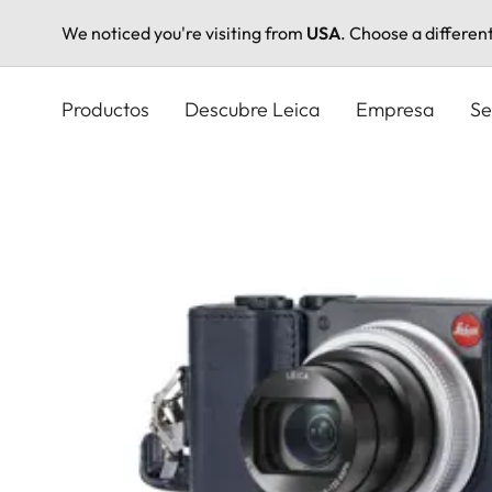
We noticed you're visiting from
USA
. Choose a differen
Pasar
al
Productos
Descubre Leica
Empresa
Se
contenido
principal