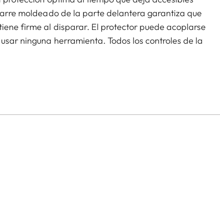
agarre moldeado de la parte delantera garantiza que
iene firme al disparar. El protector puede acoplarse
usar ninguna herramienta. Todos los controles de la
 Viene con una correa transportadora a juego en
do la correa no esté enganchada a la cámara.