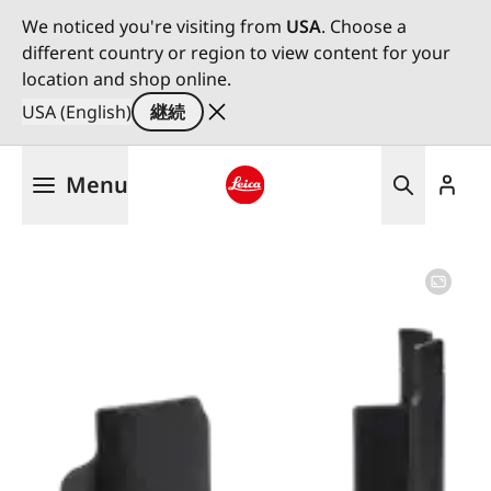
We noticed you're visiting from
USA
. Choose a
different country or region to view content for your
location and shop online.
USA (English)
継続
メ
Menu
イ
ン
Leica logo - Home
コ
ン
テ
ン
ツ
に
移
動