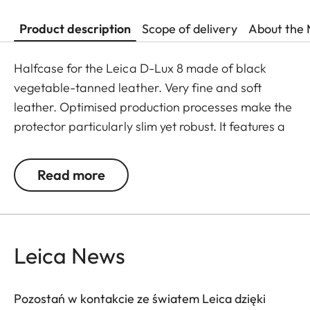
Product description
Scope of delivery
About the 
Halfcase for the Leica D-Lux 8 made of black
vegetable-tanned leather. Very fine and soft
leather. Optimised production processes make the
protector particularly slim yet robust. It features a
1/4″ screw thread for mounting on a tripod.
Read more
Leica News
Pozostań w kontakcie ze światem Leica dzięki