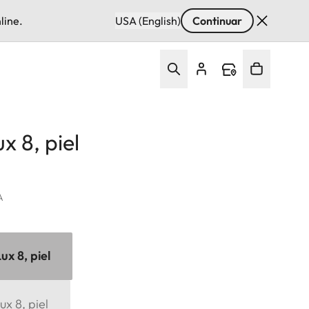
line.
USA (English)
Continuar
x 8, piel
A
x 8, piel
x 8, piel