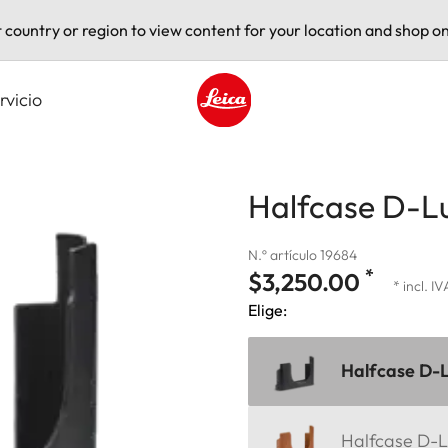
t country or region to view content for your location and shop on
rvicio
Leica logo - Home
Halfcase D-Lu
N.º artículo 19684
*
$3,250.00
* incl. IV
Elige:
Halfcase D-Lu
Halfcase D-Lu