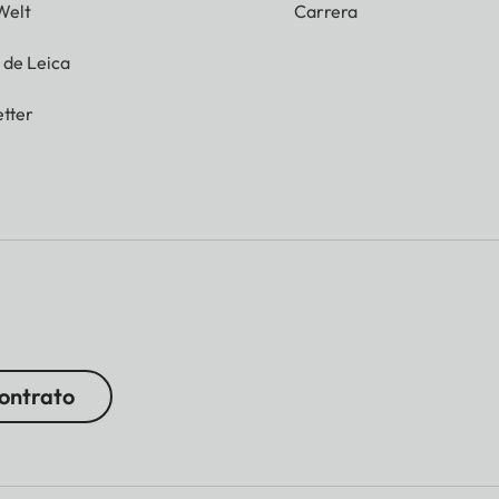
Welt
Carrera
g de Leica
tter
contrato