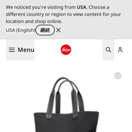
We noticed you're visiting from
USA
. Choose a
different country or region to view content for your
location and shop online.
USA (English)
継続
メ
Menu
イ
ン
Leica logo - Home
コ
ン
テ
ン
ツ
に
移
動