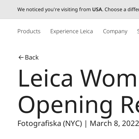
We noticed you're visiting from
USA
. Choose a diff
メ
イ
Products
Experience Leica
Company
ン
コ
ン
Back
テ
Leica Wome
ン
ツ
に
移
Opening R
動
Fotografiska (NYC) | March 8, 202