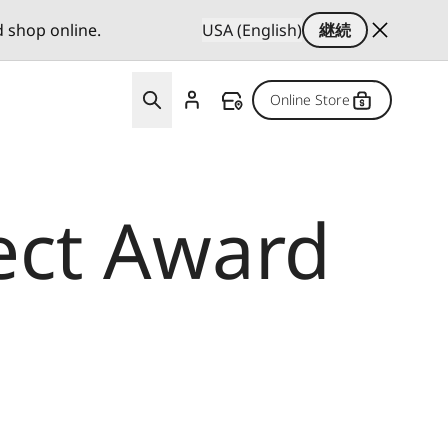
d shop online.
USA (English)
継続
Online Store
ect Award