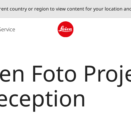
erent country or region to view content for your location an
Service
Leica logo - Home
n Foto Proj
eception
2