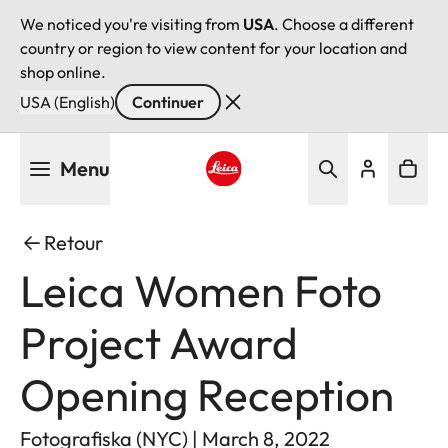
We noticed you're visiting from
USA
. Choose a different
country or region to view content for your location and
shop online.
USA (English)
Continuer
Aller
Menu
au
contenu
Leica logo - Home
principal
Retour
Leica Women Foto
Project Award
Opening Reception
Fotografiska (NYC) | March 8, 2022