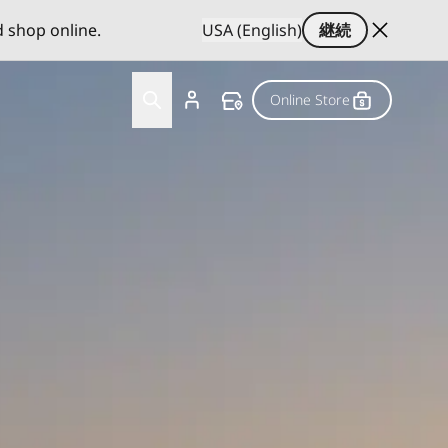
d shop online.
USA (English)
継続
Online Store