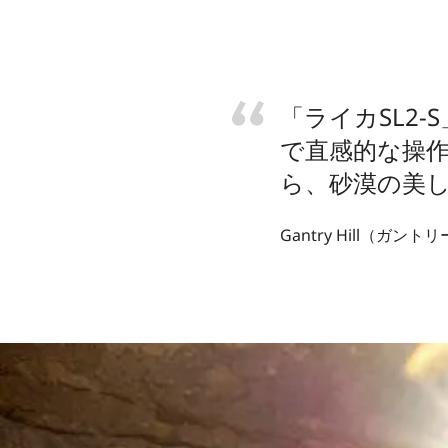
「ライカSL2
で直感的な操
ら、砂漠の美
Gantry Hill（ガン