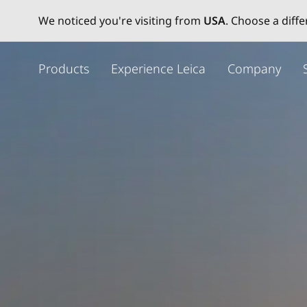
We noticed you're visiting from
USA
. Choose a diff
メ
イ
Products
Experience Leica
Company
ン
コ
ン
テ
ン
ツ
に
移
動