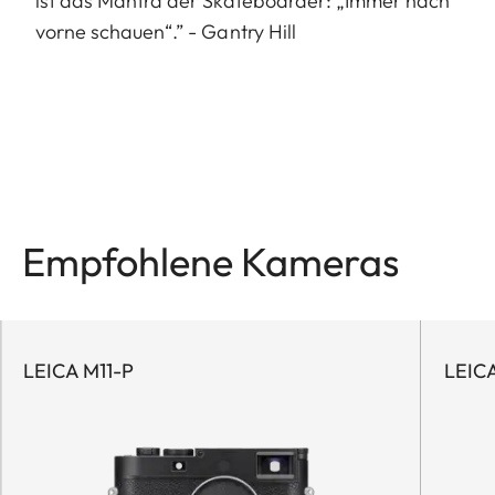
ist das Mantra der Skateboarder: „Immer nach
vorne schauen“.” - Gantry Hill
Empfohlene Kameras
LEICA M11-P
LEICA