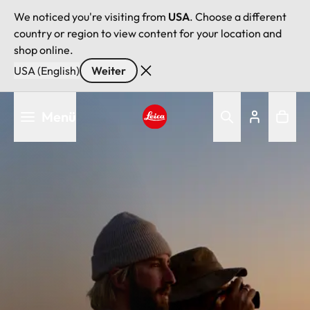
We noticed you're visiting from
USA
. Choose a different
country or region to view content for your location and
shop online.
USA (English)
Weiter
Direkt
Menü
zum
Inhalt
Leica logo - Home