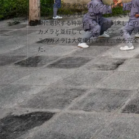
人の多くがライカのカメラを使用してい
には常々関心を持っていました。そして
際に選択する時期がいよいよ到来したの
カメラと並行して「ライカSL2」をテス
このカメラは大変優れていて、他を完全
た。