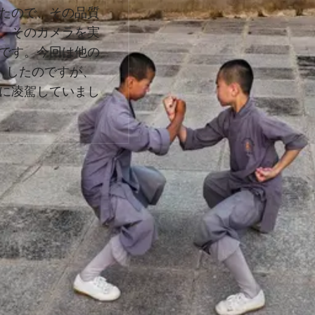
たので、その品質
、そのカメラを実
です。今回は他の
トしたのですが、
に凌駕していまし