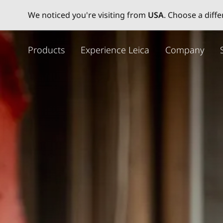
We noticed you're visiting from
USA
. Choose a diff
メ
イ
Products
Experience Leica
Company
ン
コ
ン
テ
ン
ツ
に
移
動