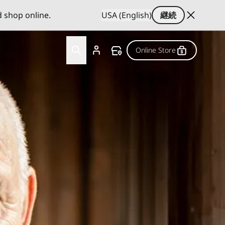
d shop online.
USA (English)
継続
Online Store