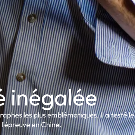
é inégalée
aphes les plus emblématiques. Il a testé le
 l'épreuve en Chine.