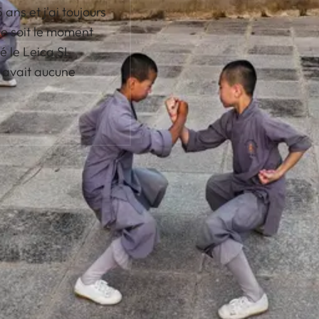
ans et j'ai toujours
 ce soit le moment
té le Leica SL
 y avait aucune