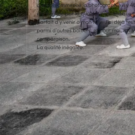
que j'ai commencé la photographie il y 45 
été intrigué par la qualité. Il semble que
parfait d'y venir à mon tour. J'ai déjà tes
parmi d'autres boîtiers, et pour moi, il n'
comparaison.
La qualité inégalée.