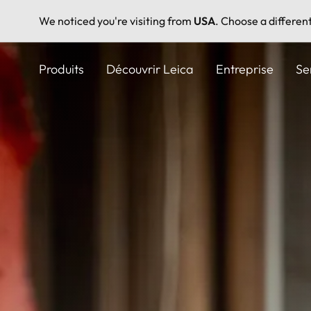
We noticed you're visiting from
USA
. Choose a differen
Aller
au
Produits
Découvrir Leica
Entreprise
Se
contenu
principal