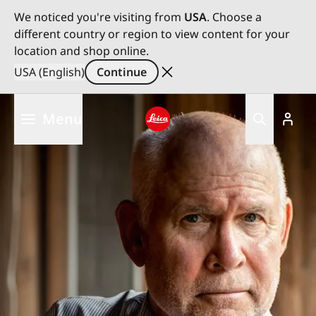
We noticed you're visiting from
USA
. Choose a
different country or region to view content for your
location and shop online.
USA (English)
Continue
Skip
Menu
to
main
Leica logo - Home
content