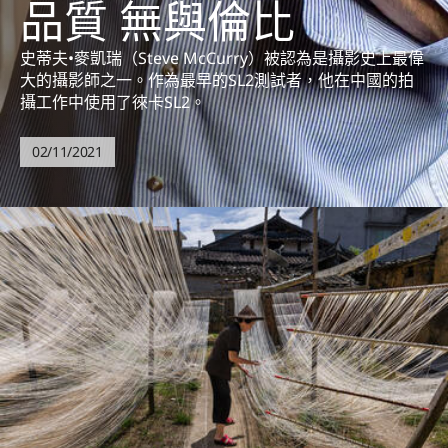
品質 無與倫比
史蒂夫•麥凱瑞（Steve McCurry）被認為是攝影史上最偉
大的攝影師之一。作為最早的SL2測試者，他在中國的拍
攝工作中使用了徠卡SL2。
02/11/2021