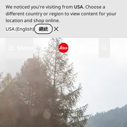
We noticed you're visiting from
USA
. Choose a
different country or region to view content for your
location and shop online.
USA (English)
継続
メ
Menu
イ
ン
Leica logo - Home
コ
ン
テ
ン
ツ
に
移
動