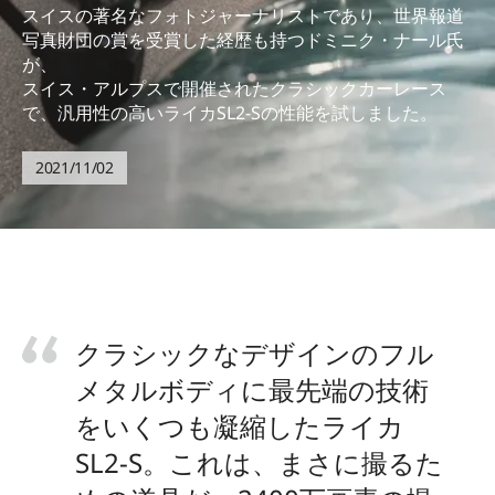
スイスの著名なフォトジャーナリストであり、世界報道
写真財団の賞を受賞した経歴も持つドミニク・ナール氏
が、
スイス・アルプスで開催されたクラシックカーレース
で、汎用性の高いライカSL2-Sの性能を試しました。
2021/11/02
クラシックなデザインのフル
メタルボディに最先端の技術
をいくつも凝縮したライカ
SL2-S。これは、まさに撮るた