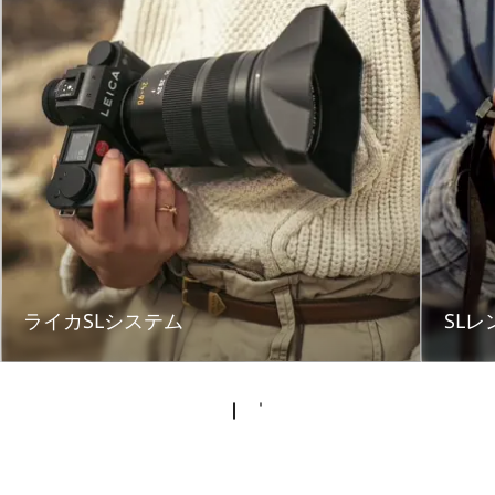
ライカSLシステム
SLレ