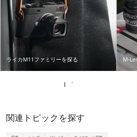
ライカM11ファミリーを探る
M-Le
関連トピックを探す