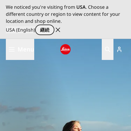
We noticed you're visiting from
USA
. Choose a
different country or region to view content for your
location and shop online.
USA (English)
継続
メ
Menu
イ
ン
Leica logo - Home
コ
ン
テ
ン
ツ
に
移
動