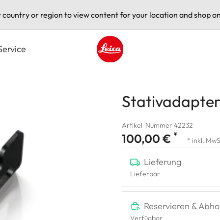
t country or region to view content for your location and shop on
Service
Leica logo - Home
Stativadapte
Artikel-Nummer 42232
*
100,00 €
* inkl. MwS
Lieferung
Lieferbar
Reservieren & Abho
Verfügbar