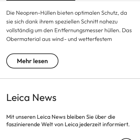
Die Neopren-Hüllen bieten optimalen Schutz, da
sie sich dank ihrem speziellen Schnitt nahezu
vollständig um den Entfernungsmesser hüllen. Das
Obermaterial aus wind- und wetterfestem
Neopren ist besonders elastisch und absolut
einfach und schnell anzubringen wie abzunehmen.
Mehr lesen
Durch eine pfiffig integrierte, kleine Schlaufe ist ein
besonders einfaches Handling selbst mit
Handschuhen möglich. Erhältlich in den Farben
Juicy Orange und Pitch Black. Alle Neopren-
Leica News
Produkte der Leica Sportoptik sind in
Zusammenarbeit mit dem namhaften deutschen
Mit unseren Leica News bleiben Sie über die
Jagdausrüster Niggeloh entstanden, der für
faszinierende Welt von Leica jederzeit informiert.
allerhöchste Qualität "Made in Germany" steht.