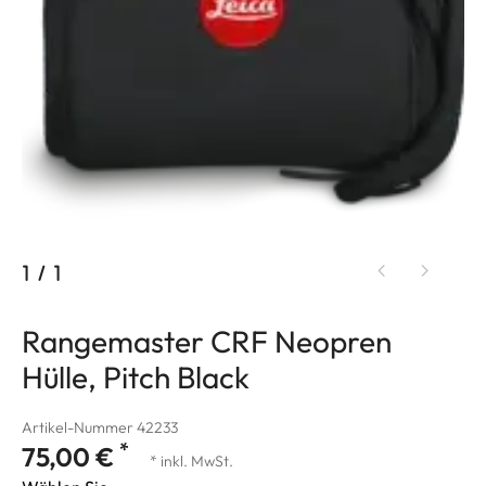
1
/
1
Rangemaster CRF Neopren
Hülle, Pitch Black
Artikel-Nummer 42233
*
75,00 €
* inkl. MwSt.