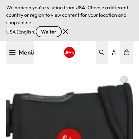
We noticed you're visiting from
USA
. Choose a different
country or region to view content for your location and
shop online.
USA (English)
Weiter
Direkt
Menü
zum
Inhalt
Leica logo - Home