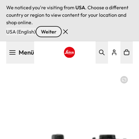
We noticed you're visiting from
USA
. Choose a different
country or region to view content for your location and
shop online.
USA (English)
Weiter
Direkt
Menü
zum
Inhalt
Leica logo - Home