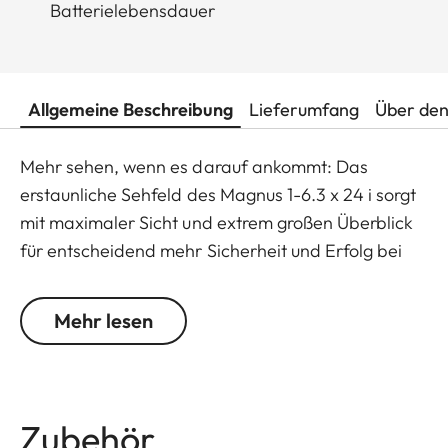
Batterielebensdauer
Allgemeine Beschreibung
Lieferumfang
Über den
Mehr sehen, wenn es darauf ankommt: Das
erstaunliche Sehfeld des Magnus 1-6.3 x 24 i sorgt
mit maximaler Sicht und extrem großen Überblick
für entscheidend mehr Sicherheit und Erfolg bei
der Jagd. Aufgrund der großen Austrittspupille und
des feinen, brillanten Leuchtpunkts garantiert es
Mehr lesen
eine extrem schnelle und treffsichere Zielerfassung
gerade bei bewegtem Wild. Das Zielfernrohr
verfügt über einen großzügigen Zoombereich von 1
bis 6,3-fach sowie eine intelligente On-Off-
Zubehör
Automatik. Diese Eigenschaften, in Verbindung mit