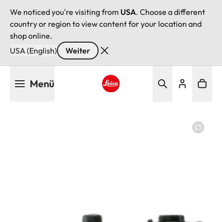
We noticed you're visiting from
USA
. Choose a different
country or region to view content for your location and
shop online.
USA (English)
Weiter
Direkt
Menü
zum
Inhalt
Leica logo - Home