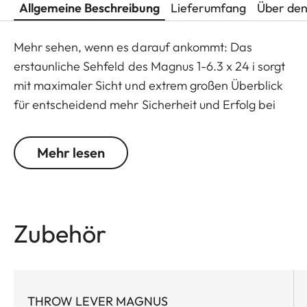
Allgemeine Beschreibung
Lieferumfang
Über den
Mehr sehen, wenn es darauf ankommt: Das
erstaunliche Sehfeld des Magnus 1-6.3 x 24 i sorgt
mit maximaler Sicht und extrem großen Überblick
für entscheidend mehr Sicherheit und Erfolg bei
der Jagd. Aufgrund der großen Austrittspupille und
des feinen, brillanten Leuchtpunkts garantiert es
Mehr lesen
eine extrem schnelle und treffsichere Zielerfassung
gerade bei bewegtem Wild. Das Zielfernrohr
verfügt über einen großzügigen Zoombereich von 1
bis 6,3-fach sowie eine intelligente On-Off-
Zubehör
Automatik. Diese Eigenschaften, in Verbindung mit
der extrem kompakten Bauweise, machen das
Magnus 1-6.3 x 24 i zu einem außerordentlich
zuverlässigen und flexiblen Begleiter.
THROW LEVER MAGNUS