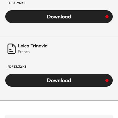
PDF
61.96 KB
Download
Leica Trinovid
French
PDF
63.32 KB
Download