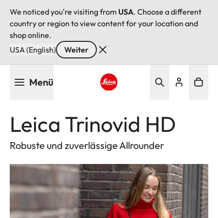
We noticed you're visiting from
USA
. Choose a different
country or region to view content for your location and
shop online.
USA (English)
Weiter
Direkt
Menü
zum
Inhalt
Leica logo - Home
Leica Trinovid HD
Robuste und zuverlässige Allrounder