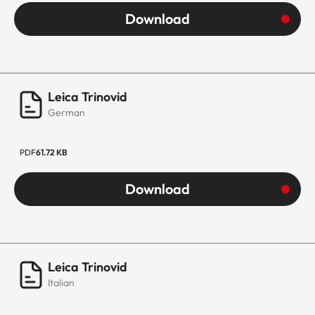
Download
Leica Trinovid
German
PDF
61.72 KB
Download
Leica Trinovid
Italian