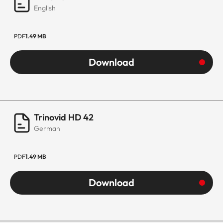
English
PDF
1.49 MB
Download
Trinovid HD 42
German
PDF
1.49 MB
Download