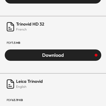
Trinovid HD 32
French
PDF
1.5 MB
Download
Leica Trinovid
English
PDF
63.19 KB