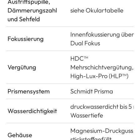
Austrittspupille,
Dämmerungszahl
siehe Okulartabelle
und Sehfeld
Innenfokussierung über
Fokussierung
Dual Fokus
HDC™
Vergütung
Mehrschichtvergütung,
High-Lux-Pro (HLP™)
Prismensystem
Schmidt Prisma
druckwasserdicht bis 5 m
Wasserdichtigkeit
Wassertiefe
Magnesium-Druckguss,
Gehäuse
stickstoffgefüllt