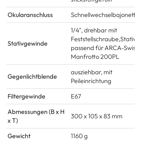
Okularanschluss
Schnellwechselbajonett
1/4", drehbar mit
Feststellschraube,Stativf
Stativgewinde
passend für ARCA-Swiss,
Manfrotto 200PL
ausziehbar, mit
Gegenlichtblende
Peileinrichtung
Filtergewinde
E67
Abmessungen (B x H
300 x 105 x 83 mm
x T)
Gewicht
1160 g