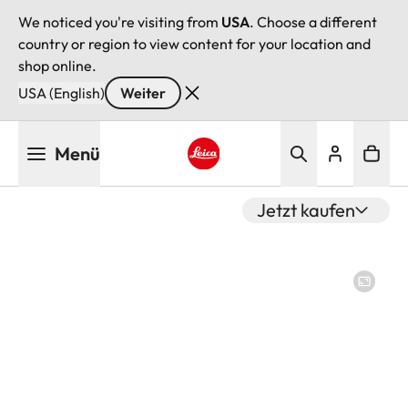
We noticed you're visiting from
USA
. Choose a different
country or region to view content for your location and
shop online.
USA (English)
Weiter
Direkt
Menü
zum
Inhalt
Leica logo - Home
Jetzt kaufen