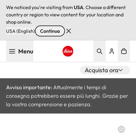
We noticed you're visiting from
USA
. Choose a different
country or region to view content for your location and
shop online.
USA (English)
Continua
Salta
Menu
al
contenuto
Leica logo - Home
principale
Acquista ora
Avviso importante:
Attualmente i tempi di
consegna potrebbero essere più lunghi. Grazie per
la vostra comprensione e pazienza.