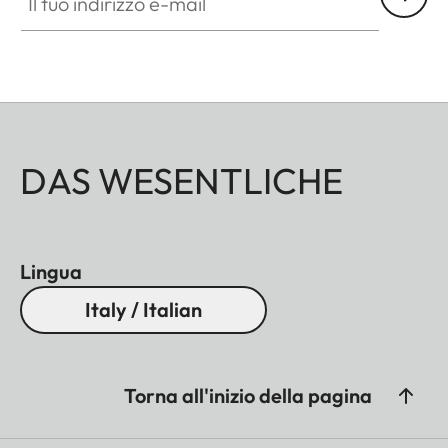
in gomma antisdrucciolo e antiurto, è ideale per
l'uso all'aperto, mentre l'ottica di eccellenza e la
maneggevolezza soddisfano anche le esigenze più
stringenti.
DAS WESENTLICHE
Lingua
Italy / Italian
Torna all'inizio della pagina