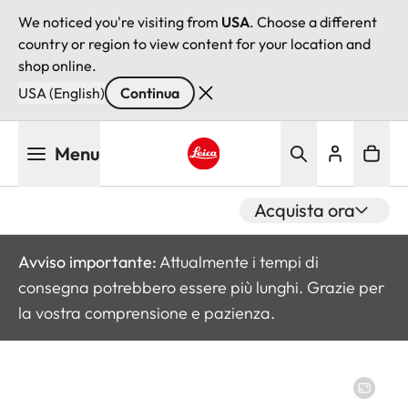
We noticed you're visiting from
USA
. Choose a different
country or region to view content for your location and
shop online.
USA (English)
Continua
Salta
Menu
al
contenuto
Leica logo - Home
principale
Acquista ora
Avviso importante:
Attualmente i tempi di
consegna potrebbero essere più lunghi. Grazie per
la vostra comprensione e pazienza.