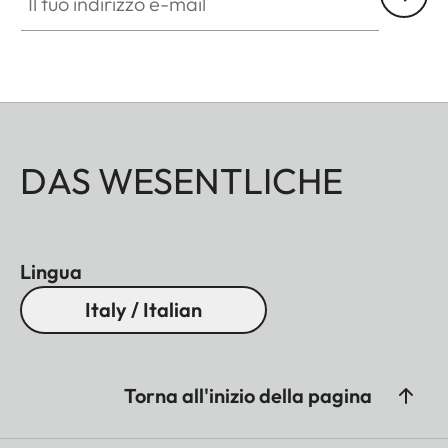
ogni situazione. Grazie al rivestimento in gomma
antisdrucciolo e antiurto, è ideale per l'uso
all'aperto, mentre l'ottica di eccellenza e la
maneggevolezza soddisfano anche le esigenze più
stringenti.
DAS WESENTLICHE
Lingua
Italy / Italian
Torna all'inizio della pagina