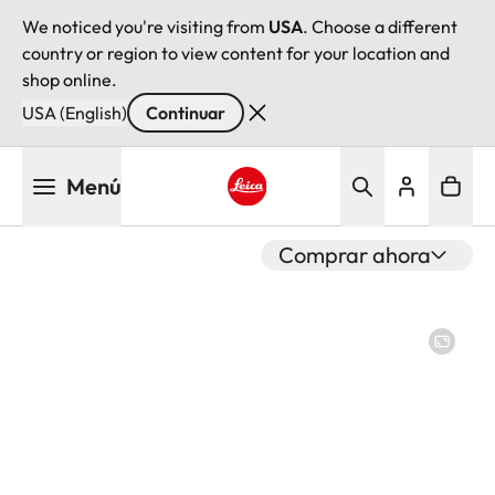
We noticed you're visiting from
USA
. Choose a different
country or region to view content for your location and
shop online.
USA (English)
Continuar
Pasar
Menú
al
contenido
Leica logo - Home
principal
Comprar ahora