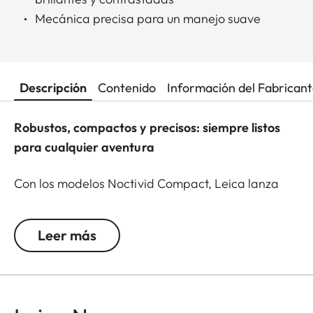
Mecánica precisa para un manejo suave
Descripción
Contenido
Información del Fabrican
Robustos, compactos y precisos: siempre listos
para cualquier aventura
Con los modelos Noctivid Compact, Leica lanza
una línea de prismáticos radicalmente nuevos.
Siguiendo la consigna «Tamaño reducido, alto
Leer más
rendimiento», los ingenieros han desarrollado una
nueva generación de prismáticos compactos que
establecen nuevos estándares de calidad en su
categoría. Elegancia, resistencia y una óptica