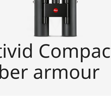
tivid Compac
bber armour