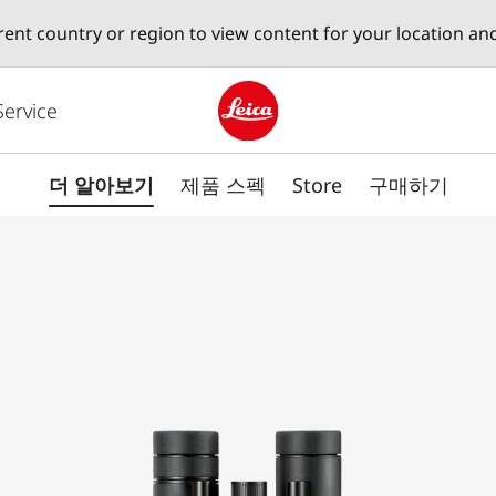
erent country or region to view content for your location an
Service
Leica logo - Home
더 알아보기
제품 스펙
Store
구매하기