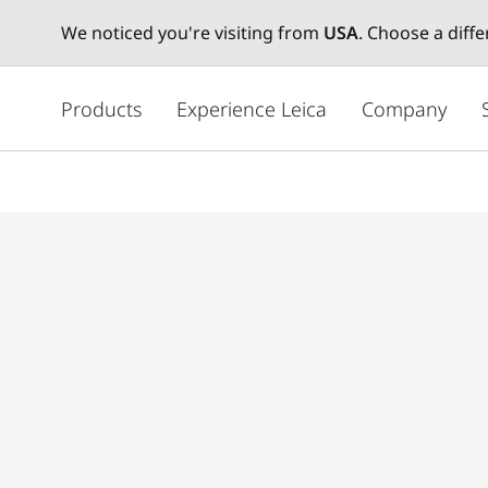
We noticed you're visiting from
USA
. Choose a diff
주
요
Products
Experience Leica
Company
콘
텐
츠
로
건
너
뛰
기