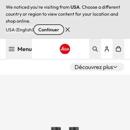
We noticed you're visiting from
USA
. Choose a different
country or region to view content for your location and
shop online.
USA (English)
Continuer
Aller
Menu
au
contenu
Leica logo - Home
principal
Découvrez plus