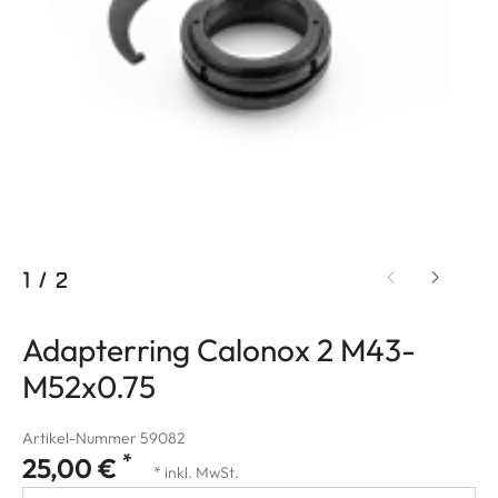
1
/
2
Adapterring Calonox 2 M43-
M52x0.75
Artikel-Nummer 59082
*
25,00 €
* inkl. MwSt.