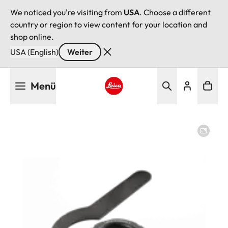
We noticed you're visiting from
USA
. Choose a different
country or region to view content for your location and
shop online.
USA (English)
Weiter
Direkt
Menü
zum
Inhalt
Leica logo - Home