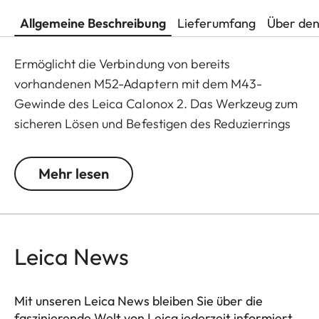
Allgemeine Beschreibung
Lieferumfang
Über den
Ermöglicht die Verbindung von bereits
vorhandenen M52-Adaptern mit dem M43-
Gewinde des Leica Calonox 2. Das Werkzeug zum
sicheren Lösen und Befestigen des Reduzierrings
ist im Lieferumfang enthalten.
Mehr lesen
Leica News
Mit unseren Leica News bleiben Sie über die
faszinierende Welt von Leica jederzeit informiert.