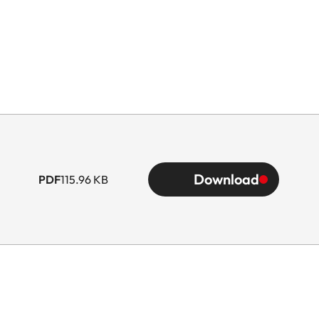
Download
PDF
115.96 KB