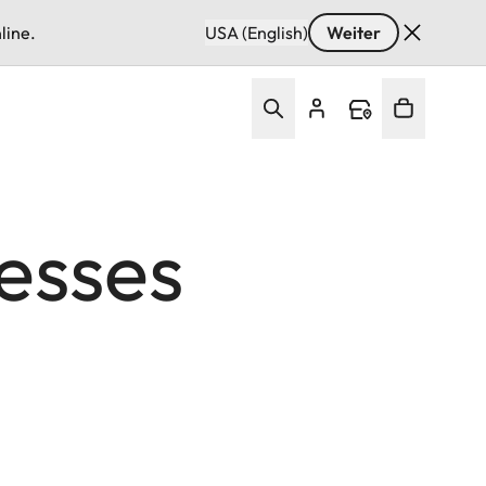
line.
USA (English)
Weiter
esses