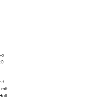
va
20
it
 mit
Hall