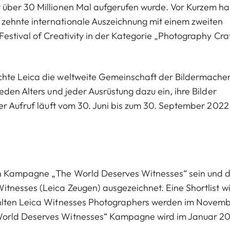
über 30 Millionen Mal aufgerufen wurde. Vor Kurzem ha
ehnte internationale Auszeichnung mit einem zweiten
estival of Creativity in der Kategorie „Photography Cra
hte Leica die weltweite Gemeinschaft der Bildermache
den Alters und jeder Ausrüstung dazu ein, ihre Bilder
er Aufruf läuft vom 30. Juni bis zum 30. September 2022
en Kampagne „The World Deserves Witnesses“ sein und d
tnesses (Leica Zeugen) ausgezeichnet. Eine Shortlist w
ählten Leica Witnesses Photographers werden im Novem
World Deserves Witnesses“ Kampagne wird im Januar 2