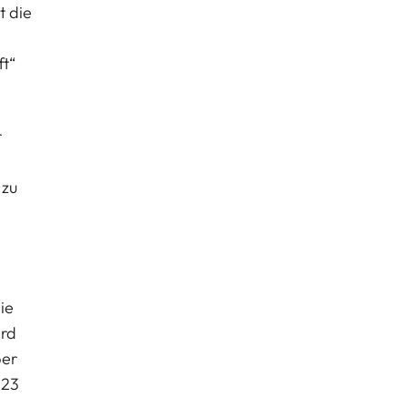
t die
ft“
r
 zu
ie
ird
ber
023