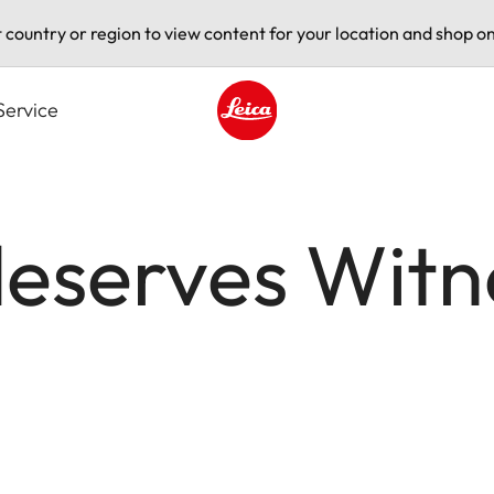
t country or region to view content for your location and shop on
Service
Leica logo - Home
deserves Witn