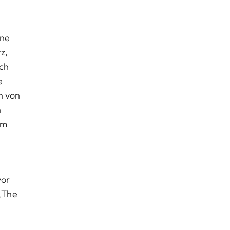
gne
z,
uch
e
n von
n
um
vor
„The