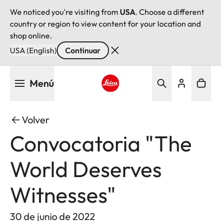
We noticed you're visiting from
USA
. Choose a different
country or region to view content for your location and
shop online.
USA (English)
Continuar
Pasar
Menú
al
contenido
Leica logo - Home
principal
Volver
Convocatoria "The
World Deserves
Witnesses"
30 de junio de 2022