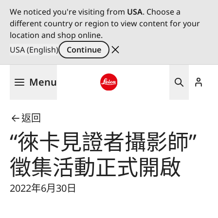
We noticed you're visiting from
USA
. Choose a
different country or region to view content for your
location and shop online.
USA (English)
Continue
Skip
Menu
to
main
Leica logo - Home
content
返回
“徠卡見證者攝影師”
徵集活動正式開啟
2022年6月30日