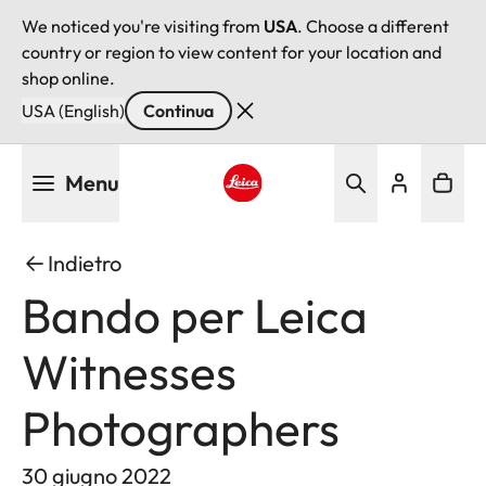
We noticed you're visiting from
USA
. Choose a different
country or region to view content for your location and
shop online.
USA (English)
Continua
Salta
Menu
al
contenuto
Leica logo - Home
principale
Indietro
Bando per Leica
Witnesses
Photographers
30 giugno 2022