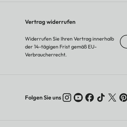
DTS Virtual X®
KONNEKTIVITÄT:
Vertrag widerrufen
WiFi
Widerrufen Sie Ihren Vertrag innerhalb
der 14-tägigen Frist gemäß EU-
Funktioniert mit Apple A
Verbraucherrecht.
Bluetooth
Screen Mirroring
INTERNET:
Folgen Sie uns
Betriebssystem
APP inkl. Direktwahltas