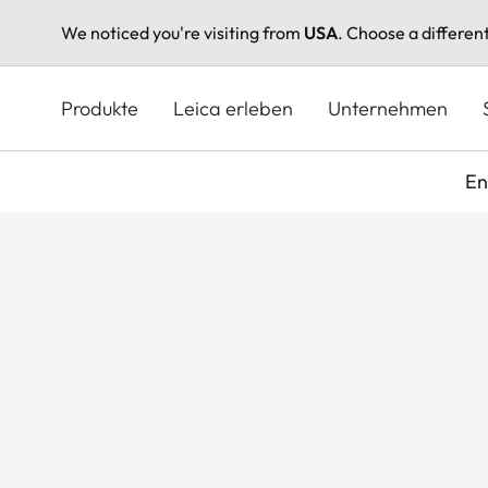
We noticed you're visiting from
USA
. Choose a differen
Direkt
zum
Produkte
Leica erleben
Unternehmen
Inhalt
En