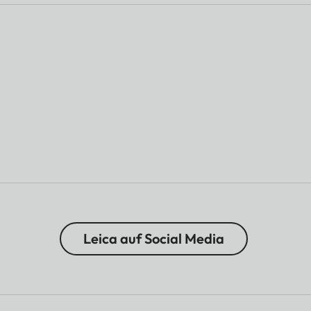
c/ax) (2.4G, 5G)
Leica auf Social Media
Disney, YouTube