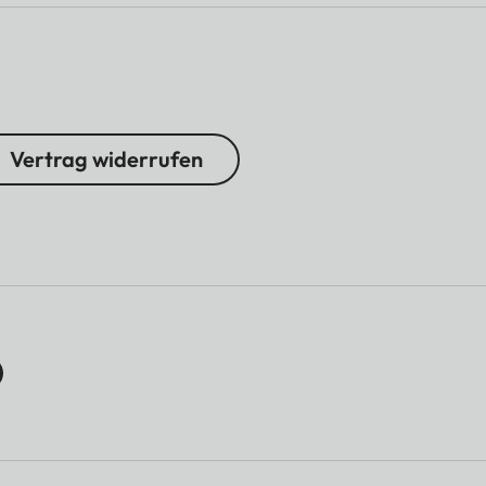
Ja
6 (IEEE 802.11a/b/g/n/a
Vertrag widerrufen
irPlay*
Ja
Ja (Version 5.4)
Ja
VIDAA
te auf der Fernbedienung
Ja, für Netflix, Prime, 