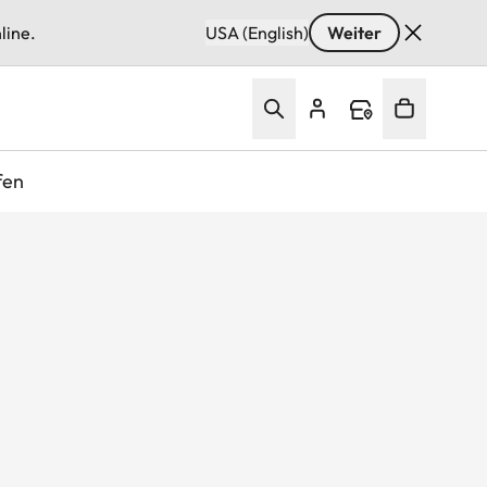
line.
USA (English)
Weiter
fen