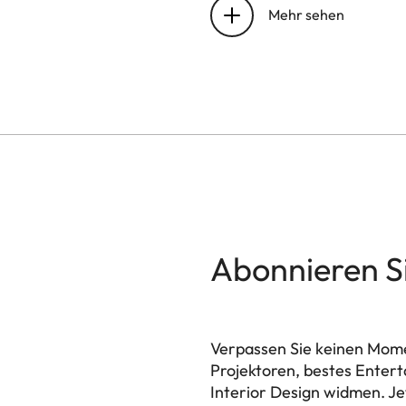
Mehr sehen
Bildwiederholrate
Lichtleistung
Kontrastverhältnis
BT.2020 Farbraum-Ab
HDR Modi
Abonnieren S
3D Modus
Leica Image Optimizati
Verpassen Sie keinen Mome
Projektionsverhältnis (op
Projektoren, bestes Entert
Interior Design widmen. Je