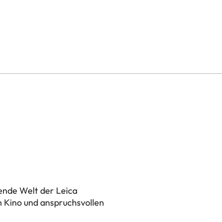
, 2K @ 120Hz
ode)
 HDR10+ / HLG
tter
ende Welt der Leica
n Kino und anspruchsvollen