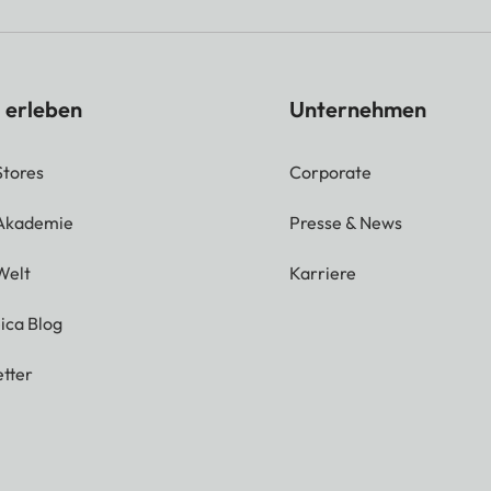
 Support)
1x HDMI 2.1 (eARC Supp
1x USB A 3.0
 erleben
Unternehmen
in
(Ethernet RJ45) Nein
Stores
Corporate
Nein
 Akademie
Presse & News
ng Nein
Nein
Welt
Karriere
ica Blog
Ja, Dolby Digital® / Dol
tter
2 x 10 Watt
2.0