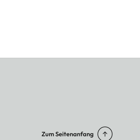
-Laser
x 8,9 x 7,6 inch)
Zum Seitenanfang