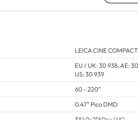
LEICA CINE COMPACT 1
EU / UK: 30 938, AE: 3
US: 30 939
60 - 220”
0.47” Pico DMD
3840x2160px (4K)
≤ 20ms im Gamer-Modus