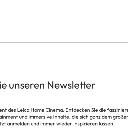
anderen Modi
4K @ 60Hz, 2K @ 240Hz
Bis zu 1700 lm (Ultra M
Bis zu 1500:1
deckung
> 100 %
Dolby Vision® HDR10 /
ie unseren Newsletter
Ja, DLP Link Active Shu
on (LIO™)
Ja
nt des Leica Home Cinema. Entdecken Sie die faszinier
tisch)
1.0 - 1.3
ainment und immersive Inhalte, die sich ganz dem große
tzt anmelden und immer wieder inspirieren lassen.