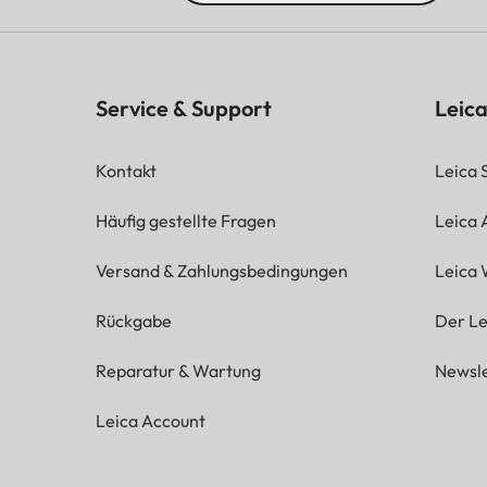
HDMI 1x HDMI 2.1 (eARC
USB 1x USB A 3.0
Service & Support
Leica
LAN (Ethernet RJ45) Ne
Kontakt
Leica 
S/PDIF Nein
Häufig gestellte Fragen
Leica
Kopfhörer / Audioausga
Versand & Zahlungsbedingungen
Leica 
AUDIO:
Rückgabe
Der Le
Dolby Audio
Reparatur & Wartung
Newsle
Ausgangsleistung
Leica Account
Kanäle