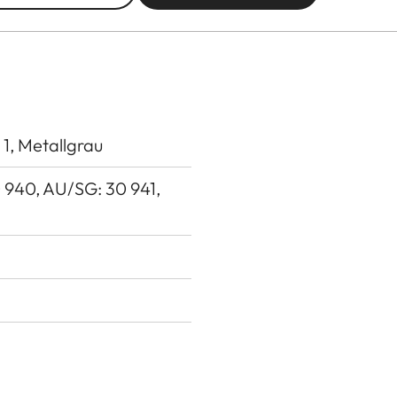
, Metallgrau
0 940, AU/SG: 30 941,
, ≤ 60ms in allen