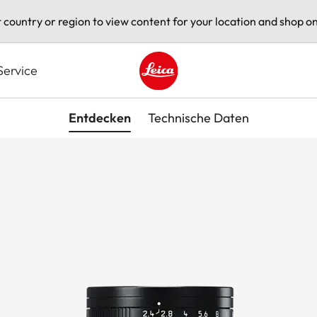
t country or region to view content for your location and shop on
Service
Leica logo - Home
Entdecken
Technische Daten