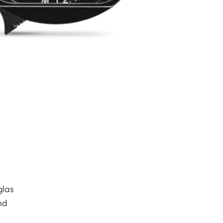
glas
nd