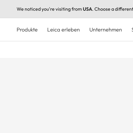
We noticed you're visiting from
USA
. Choose a differen
Direkt
zum
Produkte
Leica erleben
Unternehmen
Inhalt