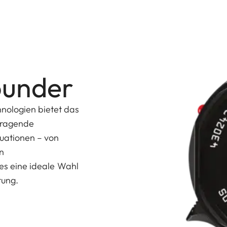
rounder
nologien bietet das
rragende
tuationen – von
n
 es eine ideale Wahl
tung.