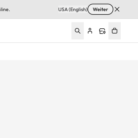
line.
USA (English)
Weiter