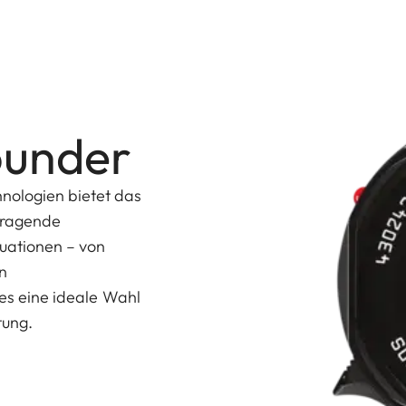
rounder
nologien bietet das
rragende
tuationen – von
n
 es eine ideale Wahl
tung.