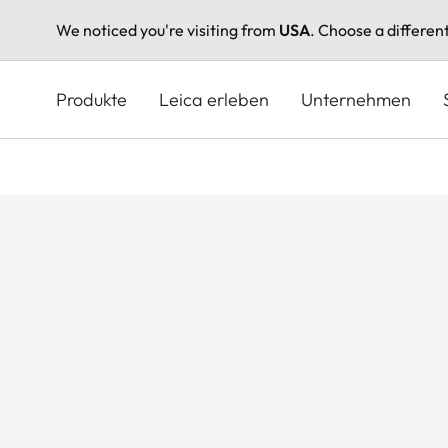
We noticed you're visiting from
USA
. Choose a differen
Direkt
zum
Produkte
Leica erleben
Unternehmen
Inhalt