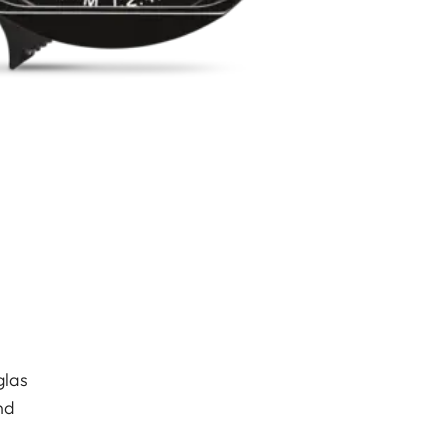
glas
nd