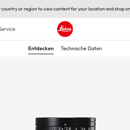
t country or region to view content for your location and shop on
Service
Leica logo - Home
Entdecken
Technische Daten