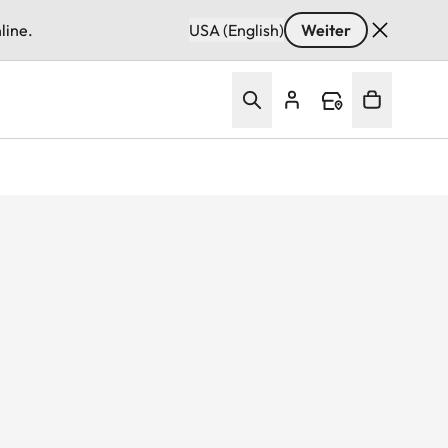
line.
USA (English)
Weiter