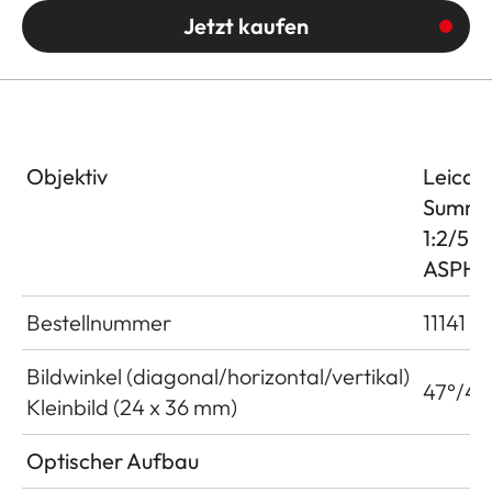
Jetzt kaufen
Objektiv
Leica 
Summi
1:2/5
ASPH.
Bestellnummer
11141
Bildwinkel (diagonal/horizontal/vertikal)
47°/40
Kleinbild (24 x 36 mm)
Optischer Aufbau