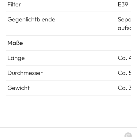
Filter
E39
Gegenlichtblende
Separa
aufsch
Maße
Länge
Ca. 4
Durchmesser
Ca. 5
Gewicht
Ca. 30