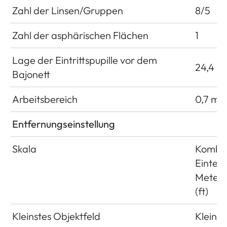
Zahl der Linsen/Gruppen
8/5
Zahl der asphärischen Flächen
1
Lage der Eintrittspupille vor dem
24,4 
Bajonett
Arbeitsbereich
0,7 m b
Entfernungseinstellung
Skala
Kombin
Einteil
Meter 
(ft)
Kleinstes Objektfeld
Kleinbil