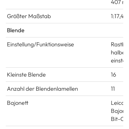
407 m
Größter Maßstab
1:17,4
Blende
Einstellung/Funktionsweise
Rastble
halben
einstel
Kleinste Blende
16
Anzahl der Blendenlamellen
11
Bajonett
Leica 
Bajonet
Bit-Co