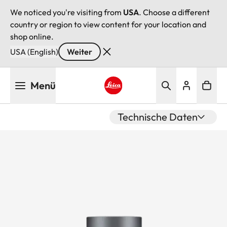
We noticed you're visiting from
USA
. Choose a different
country or region to view content for your location and
shop online.
USA (English)
Weiter
Direkt
Menü
zum
Inhalt
Leica logo - Home
Technische Daten