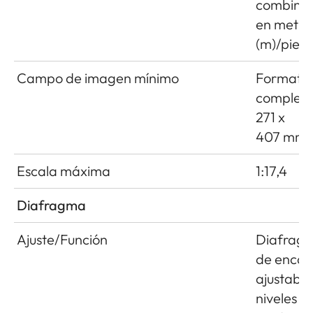
combina
en metro
(m)/pies (
Campo de imagen mínimo
Formato
completo
271 x
407 mm
Escala máxima
1:17,4
Diafragma
Ajuste/Función
Diafrag
de encas
ajustable
niveles