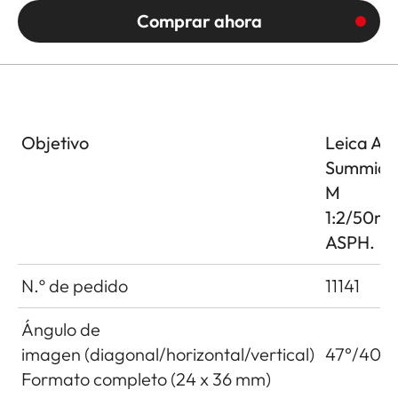
Comprar ahora
Objetivo
Leica AP
Summicr
M
1:2/50m
ASPH.
N.º de pedido
11141
Ángulo de
imagen (diagonal/horizontal/vertical)
47°/40°/
Formato completo (24 x 36 mm)