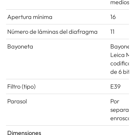
medios
Apertura mínima
16
Número de láminas del diafragma
11
Bayoneta
Bayonet
Leica M 
codificac
de 6 bits
Filtro (tipo)
E39
Parasol
Por
separado
enroscab
Dimensiones