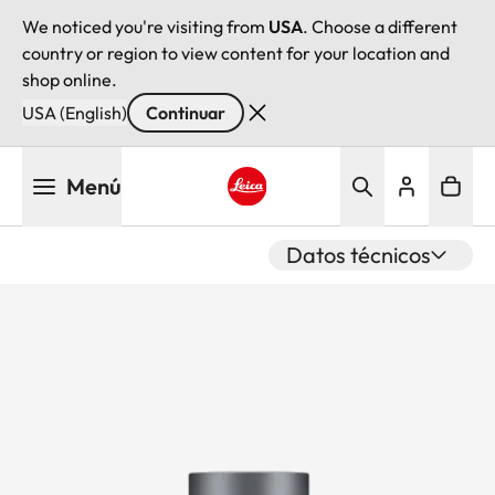
We noticed you're visiting from
USA
. Choose a different
country or region to view content for your location and
shop online.
USA (English)
Continuar
Pasar
Menú
al
contenido
Leica logo - Home
principal
Datos técnicos